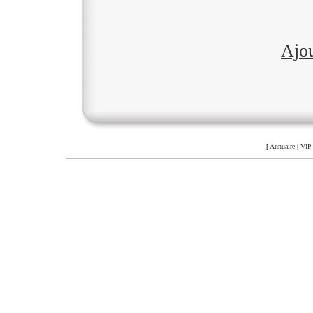
Ajo
[
Annuaire
|
VIP-
©