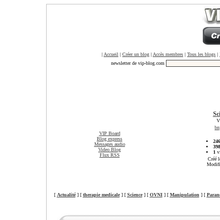
|
Accueil
|
Créer un blog
|
Accès membres
|
Tous les blogs
|
newsletter de vip-blog.com
Sc
V
bn
VIP Board
Blog express
24
Messages audio
39
Video Blog
1
vi
Flux RSS
Créé l
Modifi
[
Actualité
] [
therapie medicale
] [
Science
] [
OVNI
] [
Manipulation
] [
Paran