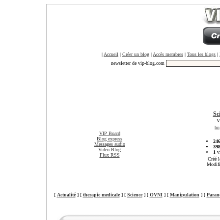
|
Accueil
|
Créer un blog
|
Accès membres
|
Tous les blogs
|
newsletter de vip-blog.com
Sc
V
bn
VIP Board
Blog express
24
Messages audio
39
Video Blog
1
vi
Flux RSS
Créé l
Modifi
[
Actualité
] [
therapie medicale
] [
Science
] [
OVNI
] [
Manipulation
] [
Paran