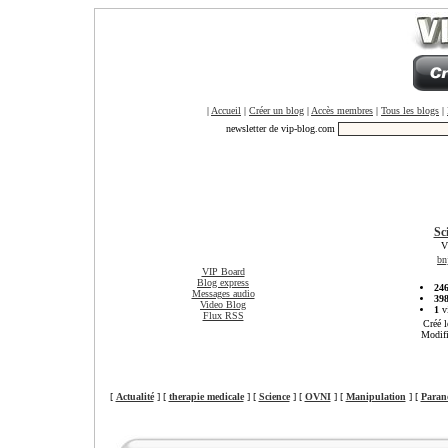
|
Accueil
|
Créer un blog
|
Accès membres
|
Tous les blogs
|
newsletter de vip-blog.com
Sc
V
bn
VIP Board
Blog express
24
Messages audio
39
Video Blog
1
vi
Flux RSS
Créé l
Modifi
[
Actualité
] [
therapie medicale
] [
Science
] [
OVNI
] [
Manipulation
] [
Paran