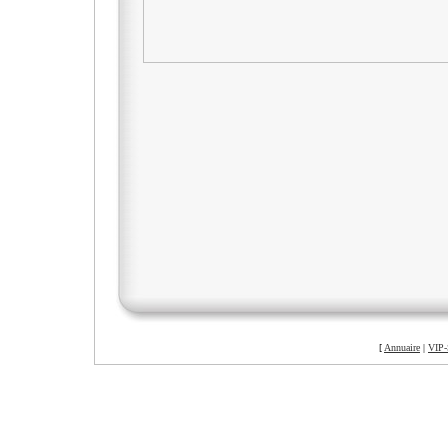
[
Annuaire
|
VIP-
©