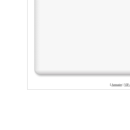
[
Annuaire
|
VIP-
©