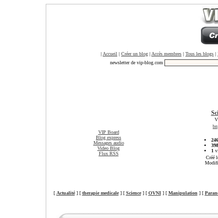
|
Accueil
|
Créer un blog
|
Accès membres
|
Tous les blogs
|
newsletter de vip-blog.com
Sc
V
bn
VIP Board
Blog express
24
Messages audio
39
Video Blog
1
vi
Flux RSS
Créé l
Modifi
[
Actualité
] [
therapie medicale
] [
Science
] [
OVNI
] [
Manipulation
] [
Paran